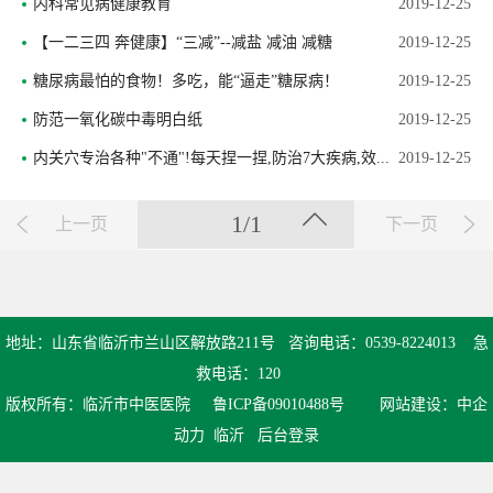
内科常见病健康教育
2019-12-25
【一二三四 奔健康】“三减”--减盐 减油 减糖
2019-12-25
糖尿病最怕的食物！多吃，能“逼走”糖尿病！
2019-12-25
防范一氧化碳中毒明白纸
2019-12-25
内关穴专治各种"不通"!每天捏一捏,防治7大疾病,效...
2019-12-25
1/1
上一页
下一页
地址：山东省临沂市兰山区解放路211号 咨询电话：
0539-8224013
急
救电话：
120
版权所有：临沂市中医医院
鲁ICP备09010488号
网站建设：
中企
动力
临沂
后台登录